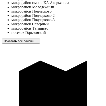
микрорайон имени КА Аверьянова
микрорайон Молодежный
микрорайон Подчерково
микрорайон Подчерково-2
микрорайон Подчерково-3
микрорайон Северный
микрорайон Татищево
поселок Горьковский
Показать все районы
→