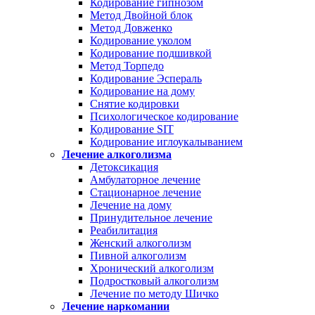
Кодирование гипнозом
Метод Двойной блок
Метод Довженко
Кодирование уколом
Кодирование подшивкой
Метод Торпедо
Кодирование Эспераль
Кодирование на дому
Снятие кодировки
Психологическое кодирование
Кодирование SIT
Кодирование иглоукалыванием
Лечение алкоголизма
Детоксикация
Амбулаторное лечение
Стационарное лечение
Лечение на дому
Принудительное лечение
Реабилитация
Женский алкоголизм
Пивной алкоголизм
Хронический алкоголизм
Подростковый алкоголизм
Лечение по методу Шичко
Лечение наркомании