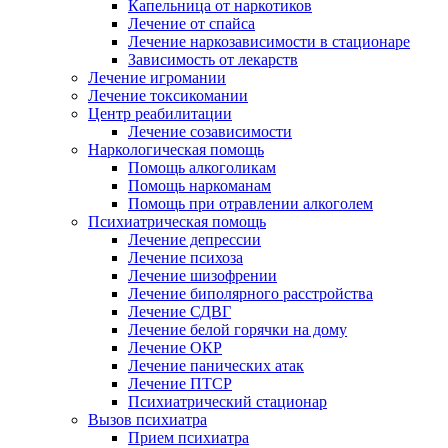
Капельница от наркотиков
Лечение от спайса
Лечение наркозависимости в стационаре
Зависимость от лекарств
Лечение игромании
Лечение токсикомании
Центр реабилитации
Лечение созависимости
Наркологическая помощь
Помощь алкоголикам
Помощь наркоманам
Помощь при отравлении алкоголем
Психиатрическая помощь
Лечение депрессии
Лечение психоза
Лечение шизофрении
Лечение биполярного расстройства
Лечение СДВГ
Лечение белой горячки на дому
Лечение ОКР
Лечение панических атак
Лечение ПТСР
Психиатрический стационар
Вызов психиатра
Прием психиатра