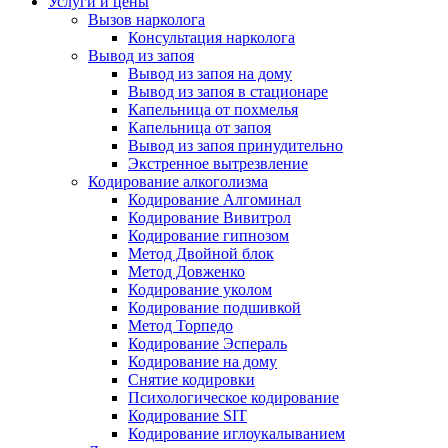
Услуги и цены
Вызов нарколога
Консультация нарколога
Вывод из запоя
Вывод из запоя на дому
Вывод из запоя в стационаре
Капельница от похмелья
Капельница от запоя
Вывод из запоя принудительно
Экстренное вытрезвление
Кодирование алкоголизма
Кодирование Алгоминал
Кодирование Вивитрол
Кодирование гипнозом
Метод Двойной блок
Метод Довженко
Кодирование уколом
Кодирование подшивкой
Метод Торпедо
Кодирование Эспераль
Кодирование на дому
Снятие кодировки
Психологическое кодирование
Кодирование SIT
Кодирование иглоукалыванием