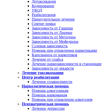
Детоксикация
Кодирование
УБОД
Реабилитация
Принудительное лечение
Снятие ломки
Зависимость от Гашиша
Зависимость от Лирики
Зависимость от Метадона
Зависимость от Мефедрона
Солевая зависимость
Помощь при отравлении наркотиками
Капельница от наркотиков
Лечение от спайса
Лечение наркозависимости в стационаре
Зависимость от лекарств
Лечение токсикомании
Центр реабилитации
Лечение созависимости
Наркологическая помощь
Помощь алкоголикам
Помощь наркоманам
Помощь при отравлении алкоголем
Психиатрическая помощь
Лечение депрессии