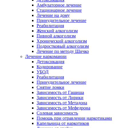
Амбулаторное лечение
Стационарное лечение
Лечение на дому
Принудительное лечение
Реабилитация
Женский алкоголизм
Пивной алкоголизм
Хронический алкоголизм
Подростковый алкоголизм
Лечение по методу Шичко
Лечение наркомании
Детоксикация
Кодирование
УБОД
Реабилитация
Принудительное лечение
Снятие ломки
Зависимость от Гашиша
Зависимость от Лирики
Зависимость от Метадона
Зависимость от Мефедрона
Солевая зависимость
Помощь при отравлении наркотиками
Капельница от наркотиков