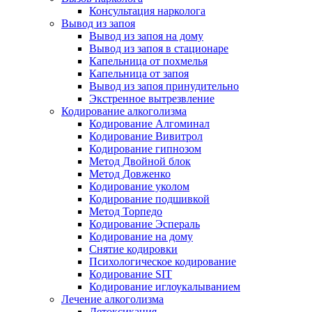
Консультация нарколога
Вывод из запоя
Вывод из запоя на дому
Вывод из запоя в стационаре
Капельница от похмелья
Капельница от запоя
Вывод из запоя принудительно
Экстренное вытрезвление
Кодирование алкоголизма
Кодирование Алгоминал
Кодирование Вивитрол
Кодирование гипнозом
Метод Двойной блок
Метод Довженко
Кодирование уколом
Кодирование подшивкой
Метод Торпедо
Кодирование Эспераль
Кодирование на дому
Снятие кодировки
Психологическое кодирование
Кодирование SIT
Кодирование иглоукалыванием
Лечение алкоголизма
Детоксикация