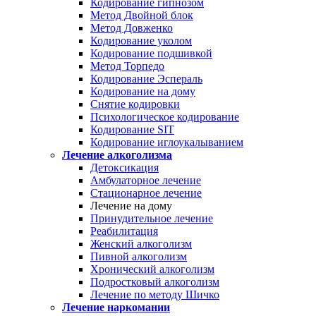
Кодирование гипнозом
Метод Двойной блок
Метод Довженко
Кодирование уколом
Кодирование подшивкой
Метод Торпедо
Кодирование Эспераль
Кодирование на дому
Снятие кодировки
Психологическое кодирование
Кодирование SIT
Кодирование иглоукалыванием
Лечение алкоголизма
Детоксикация
Амбулаторное лечение
Стационарное лечение
Лечение на дому
Принудительное лечение
Реабилитация
Женский алкоголизм
Пивной алкоголизм
Хронический алкоголизм
Подростковый алкоголизм
Лечение по методу Шичко
Лечение наркомании