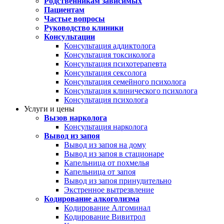
Родственникам зависимых
Пациентам
Частые вопросы
Руководство клиники
Консультации
Консультация аддиктолога
Консультация токсиколога
Консультация психотерапевта
Консультация сексолога
Консультация семейного психолога
Консультация клинического психолога
Консультация психолога
Услуги и цены
Вызов нарколога
Консультация нарколога
Вывод из запоя
Вывод из запоя на дому
Вывод из запоя в стационаре
Капельница от похмелья
Капельница от запоя
Вывод из запоя принудительно
Экстренное вытрезвление
Кодирование алкоголизма
Кодирование Алгоминал
Кодирование Вивитрол