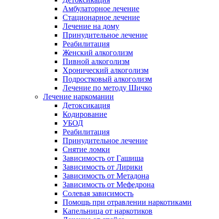
Амбулаторное лечение
Стационарное лечение
Лечение на дому
Принудительное лечение
Реабилитация
Женский алкоголизм
Пивной алкоголизм
Хронический алкоголизм
Подростковый алкоголизм
Лечение по методу Шичко
Лечение наркомании
Детоксикация
Кодирование
УБОД
Реабилитация
Принудительное лечение
Снятие ломки
Зависимость от Гашиша
Зависимость от Лирики
Зависимость от Метадона
Зависимость от Мефедрона
Солевая зависимость
Помощь при отравлении наркотиками
Капельница от наркотиков