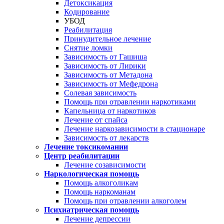
Детоксикация
Кодирование
УБОД
Реабилитация
Принудительное лечение
Снятие ломки
Зависимость от Гашиша
Зависимость от Лирики
Зависимость от Метадона
Зависимость от Мефедрона
Солевая зависимость
Помощь при отравлении наркотиками
Капельница от наркотиков
Лечение от спайса
Лечение наркозависимости в стационаре
Зависимость от лекарств
Лечение токсикомании
Центр реабилитации
Лечение созависимости
Наркологическая помощь
Помощь алкоголикам
Помощь наркоманам
Помощь при отравлении алкоголем
Психиатрическая помощь
Лечение депрессии