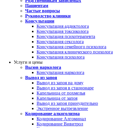
Родственникам зависимых
Пациентам
Частые вопросы
Руководство клиники
Консультации
Консультация аддиктолога
Консультация токсиколога
Консультация психотерапевта
Консультация сексолога
Консультация семейного психолога
Консультация клинического психолога
Консультация психолога
Услуги и цены
Вызов нарколога
Консультация нарколога
Вывод из запоя
Вывод из запоя на дому
Вывод из запоя в стационаре
Капельница от похмелья
Капельница от запоя
Вывод из запоя принудительно
Экстренное вытрезвление
Кодирование алкоголизма
Кодирование Алгоминал
Кодирование Вивитрол