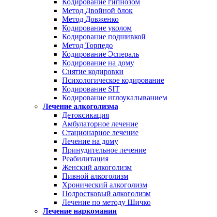
Кодирование гипнозом
Метод Двойной блок
Метод Довженко
Кодирование уколом
Кодирование подшивкой
Метод Торпедо
Кодирование Эспераль
Кодирование на дому
Снятие кодировки
Психологическое кодирование
Кодирование SIT
Кодирование иглоукалыванием
Лечение алкоголизма
Детоксикация
Амбулаторное лечение
Стационарное лечение
Лечение на дому
Принудительное лечение
Реабилитация
Женский алкоголизм
Пивной алкоголизм
Хронический алкоголизм
Подростковый алкоголизм
Лечение по методу Шичко
Лечение наркомании