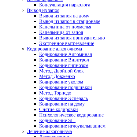
Консультация нарколога
Вывод из запоя
Вывод из запоя на дому
Вывод из запоя в стационаре
Капельница от похмелья
Капельница от запоя
Вывод из запоя принудительно
Экстренное вытрезвление
Кодирование алкоголизма
Кодирование Алгоминал
Кодирование Вивитрол
Кодирование гипнозом
Метод Двойной блок
Метод Довженко
Кодирование уколом
Кодирование подшивкой
Метод Торпедо
Кодирование Эспераль
Кодирование на дому
Снятие кодировки
Психологическое кодирование
Кодирование SIT
Кодирование иглоукалыванием
Лечение алкоголизма
Детоксикация