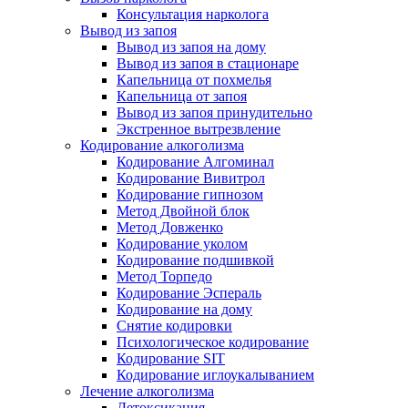
Консультация нарколога
Вывод из запоя
Вывод из запоя на дому
Вывод из запоя в стационаре
Капельница от похмелья
Капельница от запоя
Вывод из запоя принудительно
Экстренное вытрезвление
Кодирование алкоголизма
Кодирование Алгоминал
Кодирование Вивитрол
Кодирование гипнозом
Метод Двойной блок
Метод Довженко
Кодирование уколом
Кодирование подшивкой
Метод Торпедо
Кодирование Эспераль
Кодирование на дому
Снятие кодировки
Психологическое кодирование
Кодирование SIT
Кодирование иглоукалыванием
Лечение алкоголизма
Детоксикация