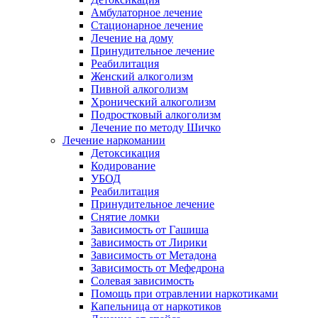
Амбулаторное лечение
Стационарное лечение
Лечение на дому
Принудительное лечение
Реабилитация
Женский алкоголизм
Пивной алкоголизм
Хронический алкоголизм
Подростковый алкоголизм
Лечение по методу Шичко
Лечение наркомании
Детоксикация
Кодирование
УБОД
Реабилитация
Принудительное лечение
Снятие ломки
Зависимость от Гашиша
Зависимость от Лирики
Зависимость от Метадона
Зависимость от Мефедрона
Солевая зависимость
Помощь при отравлении наркотиками
Капельница от наркотиков