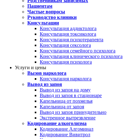
Родственникам зависимых
Пациентам
Частые вопросы
Руководство клиники
Консультации
Консультация аддиктолога
Консультация токсиколога
Консультация психотерапевта
Консультация сексолога
Консультация семейного психолога
Консультация клинического психолога
Консультация психолога
Услуги и цены
Вызов нарколога
Консультация нарколога
Вывод из запоя
Вывод из запоя на дому
Вывод из запоя в стационаре
Капельница от похмелья
Капельница от запоя
Вывод из запоя принудительно
Экстренное вытрезвление
Кодирование алкоголизма
Кодирование Алгоминал
Кодирование Вивитрол