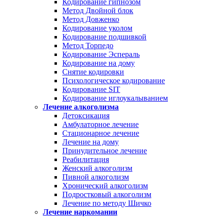
Кодирование гипнозом
Метод Двойной блок
Метод Довженко
Кодирование уколом
Кодирование подшивкой
Метод Торпедо
Кодирование Эспераль
Кодирование на дому
Снятие кодировки
Психологическое кодирование
Кодирование SIT
Кодирование иглоукалыванием
Лечение алкоголизма
Детоксикация
Амбулаторное лечение
Стационарное лечение
Лечение на дому
Принудительное лечение
Реабилитация
Женский алкоголизм
Пивной алкоголизм
Хронический алкоголизм
Подростковый алкоголизм
Лечение по методу Шичко
Лечение наркомании