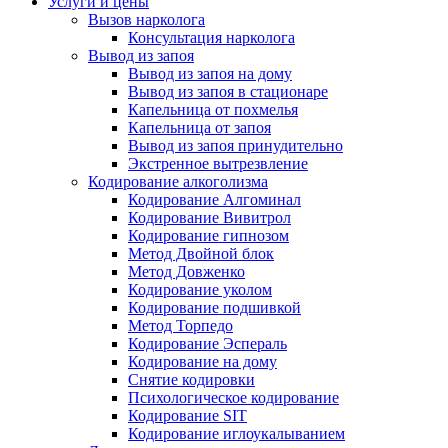
Услуги и цены
Вызов нарколога
Консультация нарколога
Вывод из запоя
Вывод из запоя на дому
Вывод из запоя в стационаре
Капельница от похмелья
Капельница от запоя
Вывод из запоя принудительно
Экстренное вытрезвление
Кодирование алкоголизма
Кодирование Алгоминал
Кодирование Вивитрол
Кодирование гипнозом
Метод Двойной блок
Метод Довженко
Кодирование уколом
Кодирование подшивкой
Метод Торпедо
Кодирование Эспераль
Кодирование на дому
Снятие кодировки
Психологическое кодирование
Кодирование SIT
Кодирование иглоукалыванием