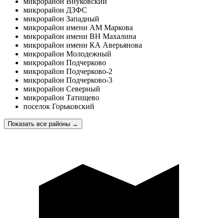
микрорайон Внуковский
микрорайон ДЗФС
микрорайон Западный
микрорайон имени АМ Маркова
микрорайон имени ВН Махалина
микрорайон имени КА Аверьянова
микрорайон Молодежный
микрорайон Подчерково
микрорайон Подчерково-2
микрорайон Подчерково-3
микрорайон Северный
микрорайон Татищево
поселок Горьковский
Показать все районы
→