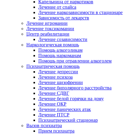
Капельница от наркотиков
Лечение от спайса
Лечение наркозависимости в стационаре
Зависимость от лекарств
Лечение игромании
Лечение токсикомании
Центр реабилитации
Лечение созависимости
Наркологическая помощь
Помощь алкоголикам
Помощь наркоманам
Помощь при отравлении алкоголем
Психиатрическая помощь
Лечение депрессии
Лечение психоза
Лечение шизофрении
Лечение биполярного расстройства
Лечение СДВГ
Лечение белой горячки на дому
Лечение ОКР
Лечение панических атак
Лечение ПТСР
Психиатрический стационар
Вызов психиатра
Прием психиатра