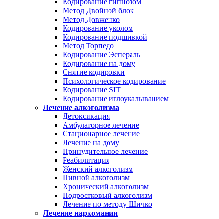
Кодирование гипнозом
Метод Двойной блок
Метод Довженко
Кодирование уколом
Кодирование подшивкой
Метод Торпедо
Кодирование Эспераль
Кодирование на дому
Снятие кодировки
Психологическое кодирование
Кодирование SIT
Кодирование иглоукалыванием
Лечение алкоголизма
Детоксикация
Амбулаторное лечение
Стационарное лечение
Лечение на дому
Принудительное лечение
Реабилитация
Женский алкоголизм
Пивной алкоголизм
Хронический алкоголизм
Подростковый алкоголизм
Лечение по методу Шичко
Лечение наркомании